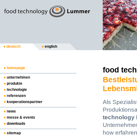
deutsch
english
food tec
homepage
unternehmen
Bestleist
produkte
Lebensmi
technologie
referenzen
Als Speziali
kooperationspartner
Produktionsa
news
technology
messe & events
downloads
Unternehmen 
how erfahren
sitemap