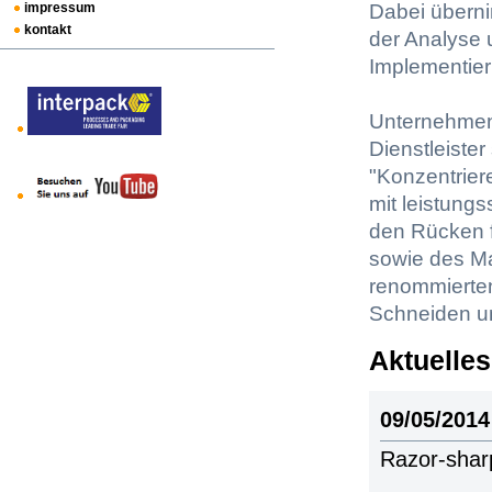
Dabei übern
impressum
kontakt
der Analyse 
Implementier
Unternehmens
Dienstleister
"Konzentrier
mit leistung
den Rücken fr
sowie des Ma
renommierte
Schneiden un
Aktuelles
09/05/2014
Razor-shar