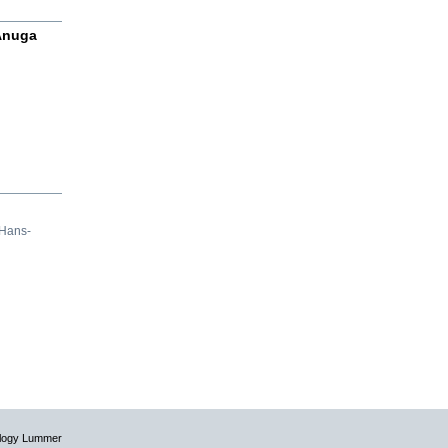
 Anuga
 Hans-
ology Lummer