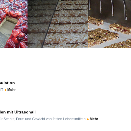
culation
IT
Mehr
en mit Ultraschall
ür Schnitt, Form und Gewicht von festen Lebensmitteln
Mehr