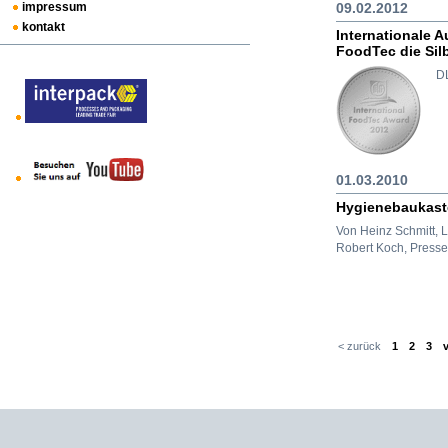
impressum
09.02.2012
kontakt
Internationale 
FoodTec die Sil
DL
01.03.2010
Hygienebaukast
Von Heinz Schmitt, 
Robert Koch, Presse- 
< zurück
1
2
3