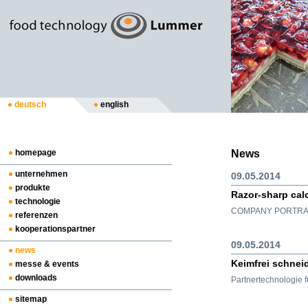
deutsch
english
News
homepage
unternehmen
09.05.2014
produkte
Razor-sharp cal
technologie
COMPANY PORTRA
referenzen
kooperationspartner
09.05.2014
news
Keimfrei schneid
messe & events
downloads
Partnertechnologie f
sitemap