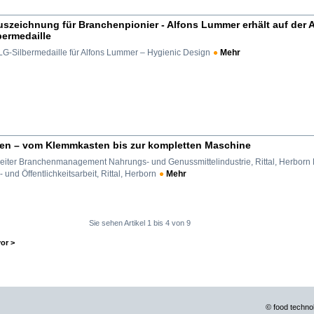
Auszeichnung für Branchenpionier - Alfons Lummer erhält auf der
bermedaille
G-Silbermedaille für Alfons Lummer – Hygienic Design
Mehr
en – vom Klemmkasten bis zur kompletten Maschine
Leiter Branchenmanagement Nahrungs- und Genussmittelindustrie, Rittal, Herborn
und Öffentlichkeitsarbeit, Rittal, Herborn
Mehr
Sie sehen Artikel
1
bis
4
von
9
vor >
©
food techn