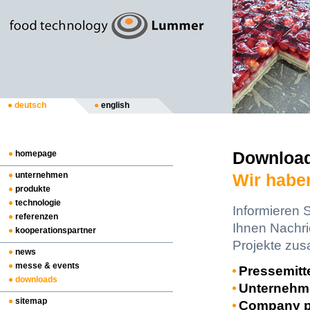
deutsch
english
Downloa
homepage
unternehmen
Wir habe
produkte
technologie
Informieren S
referenzen
Ihnen Nachri
kooperationspartner
Projekte zu
news
messe & events
Pressemitt
downloads
Unternehme
sitemap
Company pr