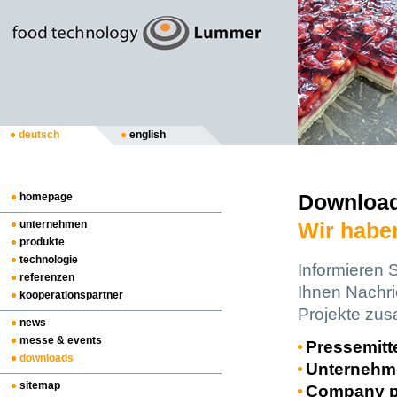
deutsch
english
Downloa
homepage
unternehmen
Wir habe
produkte
technologie
Informieren S
referenzen
Ihnen Nachri
kooperationspartner
Projekte zu
news
messe & events
Pressemitt
downloads
Unternehme
sitemap
Company pr